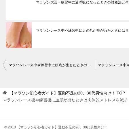
マラソン大会・練習中に過呼吸になったときの対処法とそ
マラソンレース中や練習中に足の爪が剥がれたときにはサ
投
マラソンレース中や練習中に頭痛が生じたときの予防方法は塩分補給！
稿
ナ
ビ
【マラソン初心者ガイド】運動不足の20、30代男性向け！
TOP
ゲ
マラソンレース後や練習後に血尿が出たときは肉体的ストレスを減そ
ー
シ
ョ
© 2018 【マラソン初心者ガイド】運動不足の20、30代男性向け！