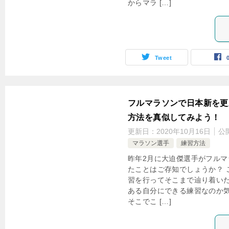
からマラ […]
Tweet
フルマラソンで日本新を更
方法を真似してみよう！
更新日：
2020年10月16日
公
マラソン選手
練習方法
昨年2月に大迫傑選手がフル
たことはご存知でしょうか？ 
習を行ってそこまで辿り着い
ある自分にできる練習なのか
そこでこ […]