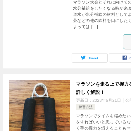
マラソン大会とそれに向けて
水分補給をしたくなる時が来ま
道水が水分補給の飲料として
茶などの他の飲料を口にしたく
よっては […]
Tweet
マラソンを走る上で握力
詳しく解説！
更新日：
2023年5月21日
公
練習方法
マラソンでタイムを縮めたい
をすればいいと思っているな
く手の握力を鍛えることもマ