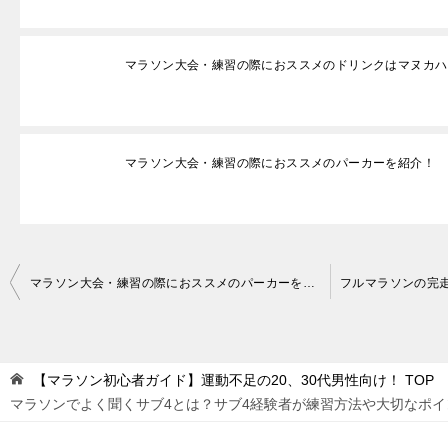
マラソン大会・練習の際におススメのドリンクはマヌカハ
マラソン大会・練習の際におススメのパーカーを紹介！
投
マラソン大会・練習の際におススメのパーカーを紹介！
稿
ナ
ビ
【マラソン初心者ガイド】運動不足の20、30代男性向け！
TOP
ゲ
マラソンでよく聞くサブ4とは？サブ4経験者が練習方法や大切なポイ
ー