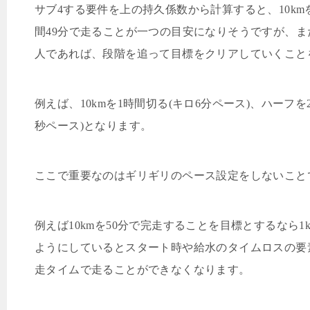
サブ
4
する要件を上の持久係数から計算すると、
10km
間
49
分で走ることが一つの目安になりそうですが、ま
人であれば、段階を追って目標をクリアしていくこと
例えば、
10km
を
1
時間切る
(
キロ
6
分ペース
)
、ハーフを
秒ペース
)
となります。
ここで重要なのはギリギリのペース設定をしないこと
例えば
10km
を
50
分で完走することを目標とするなら
1
ようにしているとスタート時や給水のタイムロスの要
走タイムで走ることができなくなります。