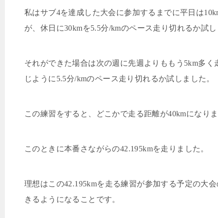
私はサブ
4
を達成した大会に参加するまでに平日は
10k
が、休日に
30km
を
5.5
分
/km
のペース走り切れるか試し
それができた場合は次の週に先週よりももう
5km
多く
じように
5.5
分
/km
のペース走り切れるか試しました。
この練習をすると、どこかで走る距離が
40km
になり
このときに本番さながらの
42.195km
を走りました。
理想はこの
42.195km
を走る練習が参加する予定の大会
きるようになることです。