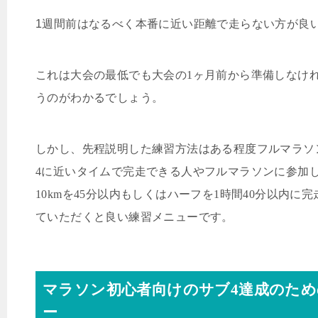
1
週間前はなるべく本番に近い距離で走らない方が良
これは大会の最低でも大会の1ヶ月前から準備しなけ
うのがわかるでしょう。
しかし、先程説明した練習方法はある程度フルマラソ
4
に近いタイムで完走できる人やフルマラソンに参加
10km
を
45
分以内もしくはハーフを1
時間
40
分以内に完
ていただくと良い練習メニューです。
マラソン初心者向けのサブ
4
達成のため
ー