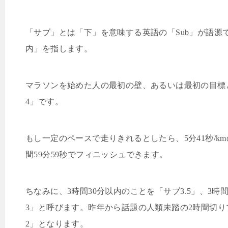
「サブ」とは「下」を意味する英語の「Sub
」が語源
内」を指します。
マラソンを始めた人の最初の壁、あるいは最初の目標
4
」です。
もし一定のペースで走りきれるとしたら、
5
分
41
秒
/km
間
59
分
59
秒でフィニッシュできます。
ちなみに、
3
時間
30
分以内のことを「サブ
3.5
」、
3
時
3
」と呼びます。昨年から話題の人類未踏の
2
時間切り
2
」となります。