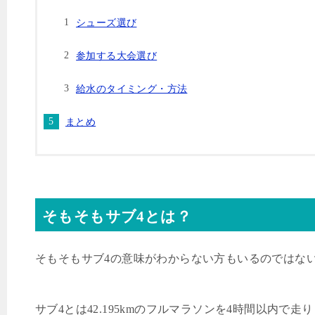
シューズ選び
参加する大会選び
給水のタイミング・方法
まとめ
そもそもサブ
4
とは？
そもそもサブ
4
の意味がわからない方もいるのではな
サブ
4
とは
42.195km
のフルマラソンを
4
時間以内で走り