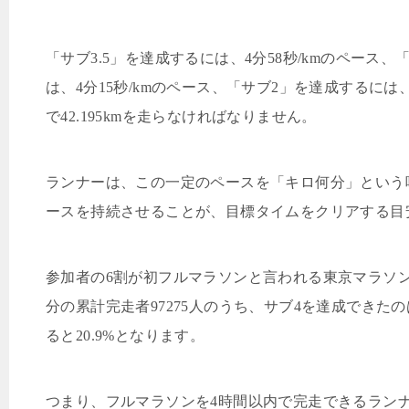
「サブ
3.5
」を達成するには、
4
分
58
秒/km
のペース、
は、
4
分
15
秒
/km
のペース、「サブ
2
」を達成するには
で
42.195km
を走らなければなりません。
ランナーは、この一定のペースを「キロ何分」という
ースを持続させることが、目標タイムをクリアする目
参加者の
6
割が初フルマラソンと言われる東京マラソ
分の累計完走者
97275
人のうち、サブ
4
を達成できたの
ると
20.9%
となります。
つまり、フルマラソンを
4
時間以内で完走できるラン