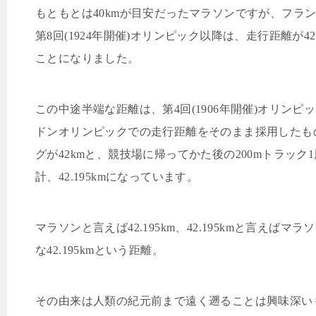
もともとは
40km
が目安だったマラソンですが、フラ
第
8
回
(1924
年開催
)
オリンピック以降は、走行距離が
42
ことになりました。
この中途半端な距離は、第
4
回
(1906
年開催
)
オリンピッ
ドンオリンピックでの走行距離をそのまま採用したも
グが
42km
と、競技場に帰ってかた後の
200m
トラック
1
計、
42.195km
になっています。
マラソンと言えば
42.195km
、
42.195km
と言えばマラソ
な
42.195km
という距離。
その由来は人類の紀元前まで遠く遡ることは興味深い