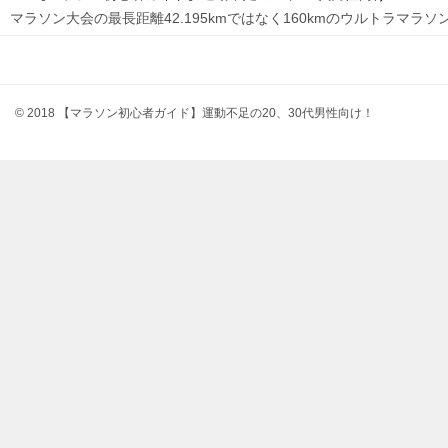
ゲ
マラソン大会の最長距離42.195kmではなく160kmのウルトラマラソ
ー
シ
ョ
© 2018 【マラソン初心者ガイド】運動不足の20、30代男性向け！
ン