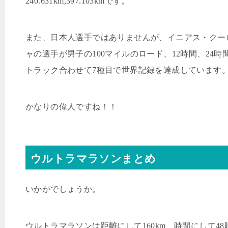
240.631km,397.103km
です。
また、日本人選手ではありませんが、イニアス・クー
ャの選手が男子の
100
マイルのロード、
12
時間、
24
時
トラック合わせて
7
種目で世界記録を達成しています
かなりの偉人ですね！！
ウルトラマラソンまとめ
いかがでしょうか。
ウルトラマラソンは距離にして
160km
、時間にして
48