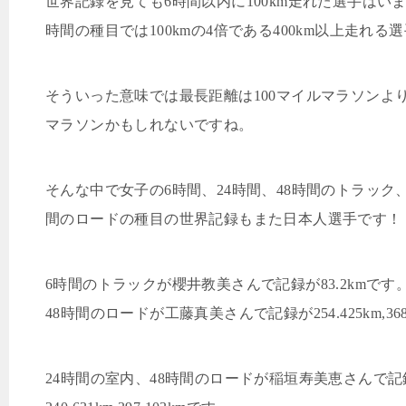
世界記録を見ても
6
時間以内に
100km
走れた選手はい
時間の種目では
100km
の
4
倍である
400km
以上走れる選
そういった意味では最長距離は
100
マイルマラソンよ
マラソンかもしれないですね。
そんな中で女子の
6
時間、
24
時間、
48
時間のトラック
間のロードの種目の世界記録もまた日本人選手です！
6
時間のトラックが櫻井教美さんで記録が
83.2km
です
48
時間のロードが工藤真美さんで記録が
254.425km,36
24
時間の室内、
48
時間のロードが稲垣寿美恵さんで記