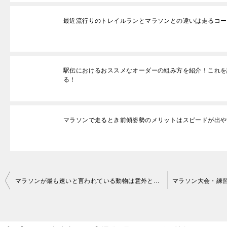
最近流行りのトレイルランとマラソンとの違いは走るコー
駅伝におけるおススメなオーダーの組み方を紹介！これを
る！
マラソンで走るとき前傾姿勢のメリットはスピードが出や
投
マラソンが最も速いと言われている動物は意外とあの人間！？その理由を解説！
稿
ナ