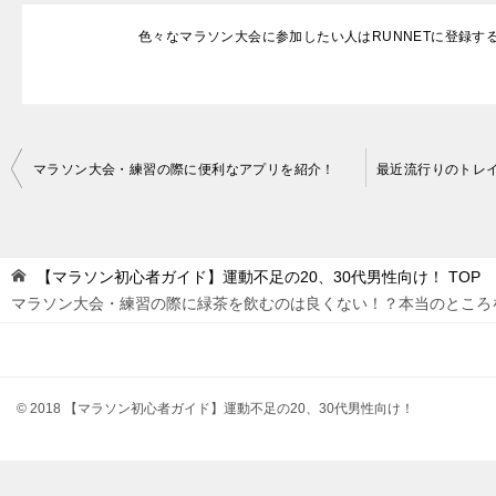
色々なマラソン大会に参加したい人はRUNNETに登録す
投
マラソン大会・練習の際に便利なアプリを紹介！
稿
ナ
ビ
【マラソン初心者ガイド】運動不足の20、30代男性向け！
TOP
ゲ
マラソン大会・練習の際に緑茶を飲むのは良くない！？本当のところ
ー
シ
ョ
© 2018 【マラソン初心者ガイド】運動不足の20、30代男性向け！
ン