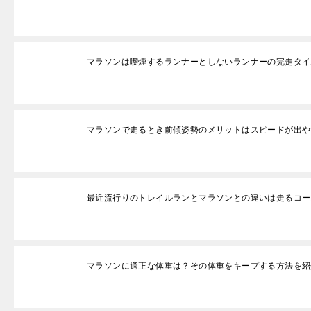
マラソンは喫煙するランナーとしないランナーの完走タイ
マラソンで走るとき前傾姿勢のメリットはスピードが出や
最近流行りのトレイルランとマラソンとの違いは走るコー
マラソンに適正な体重は？その体重をキープする方法を紹