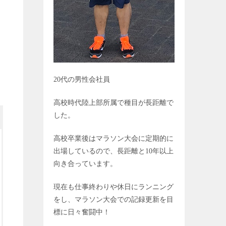
20
代の男性会社員
高校時代陸上部所属で種目が長距離で
した。
高校卒業後はマラソン大会に定期的に
出場しているので、長距離と
10
年以上
向き合っています。
現在も仕事終わりや休日にランニング
をし、マラソン大会での記録更新を目
標に日々奮闘中！