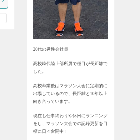
20
代の男性会社員
高校時代陸上部所属で種目が長距離で
した。
高校卒業後はマラソン大会に定期的に
出場しているので、長距離と
10
年以上
向き合っています。
現在も仕事終わりや休日にランニング
をし、マラソン大会での記録更新を目
標に日々奮闘中！