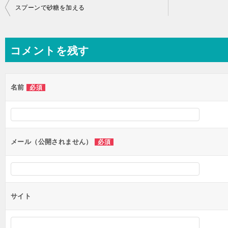
投
スプーンで砂糖を加える
稿
ナ
コメントを残す
ビ
ゲ
ー
名前
必須
シ
ョ
ン
メール（公開されません）
必須
サイト