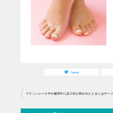
Tweet
投
稿
ナ