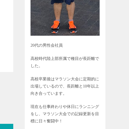
20
代の男性会社員
高校時代陸上部所属で種目が長距離で
した。
高校卒業後はマラソン大会に定期的に
出場しているので、長距離と
10
年以上
向き合っています。
現在も仕事終わりや休日にランニング
をし、マラソン大会での記録更新を目
標に日々奮闘中！