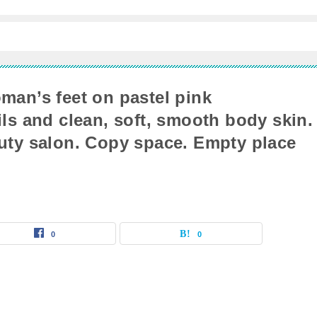
an’s feet on pastel pink
ls and clean, soft, smooth body skin.
uty salon. Copy space. Empty place
0
0