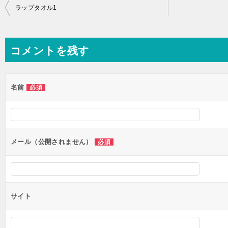
投
ラップタオル1
稿
ナ
コメントを残す
ビ
ゲ
ー
名前
必須
シ
ョ
ン
メール（公開されません）
必須
サイト