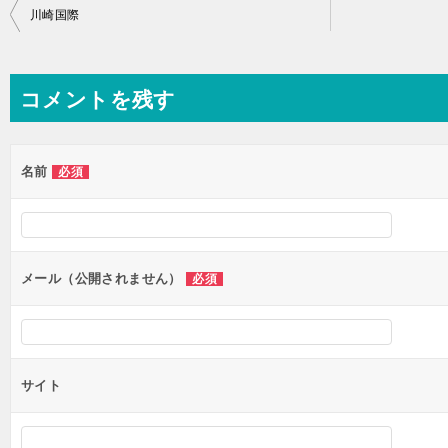
投
川崎国際
稿
ナ
コメントを残す
ビ
ゲ
ー
名前
必須
シ
ョ
ン
メール（公開されません）
必須
サイト