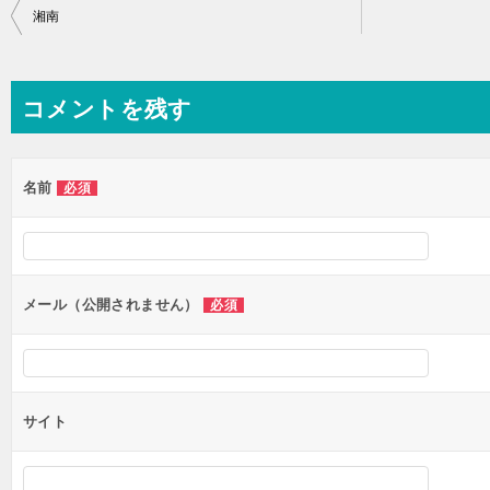
投
湘南
稿
ナ
コメントを残す
ビ
ゲ
ー
名前
必須
シ
ョ
ン
メール（公開されません）
必須
サイト