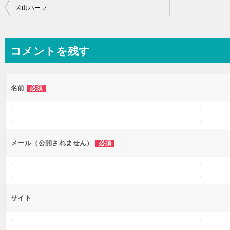
投
犬山ハーフ
稿
ナ
コメントを残す
ビ
ゲ
ー
名前
必須
シ
ョ
ン
メール（公開されません）
必須
サイト