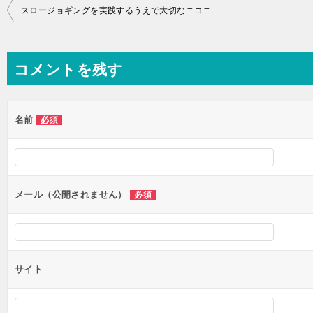
投
スロージョギングを実践するうえで大切なニコニコペースについて解説！
稿
ナ
コメントを残す
ビ
ゲ
ー
名前
必須
シ
ョ
ン
メール（公開されません）
必須
サイト