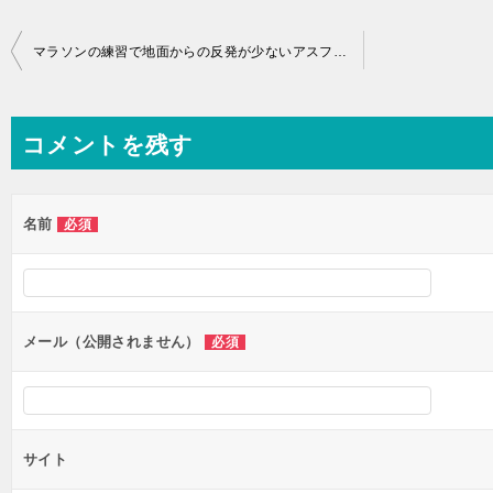
投
マラソンの練習で地面からの反発が少ないアスファルトを走るの良くない？その理由を解説！
稿
ナ
コメントを残す
ビ
ゲ
ー
名前
必須
シ
ョ
ン
メール（公開されません）
必須
サイト