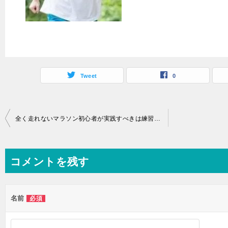
Tweet
0
投
全く走れないマラソン初心者が実践すべきは練習法スロージョギング！
稿
ナ
コメントを残す
ビ
ゲ
ー
名前
必須
シ