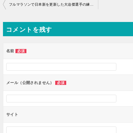
投
フルマラソンで日本新を更新した大迫傑選手の練習方法を真似してみよう！
稿
ナ
コメントを残す
ビ
ゲ
ー
名前
必須
シ
ョ
ン
メール（公開されません）
必須
サイト