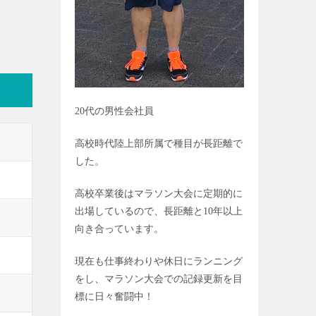
20
代の男性会社員
高校時代陸上部所属で種目が長距離で
した。
高校卒業後はマラソン大会に定期的に
出場しているので、長距離と
10
年以上
向き合っています。
現在も仕事終わりや休日にランニング
をし、マラソン大会での記録更新を目
標に日々奮闘中！