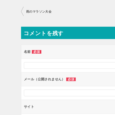
投
雨のマラソン大会
稿
ナ
コメントを残す
ビ
ゲ
ー
名前
必須
シ
ョ
ン
メール（公開されません）
必須
サイト