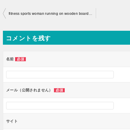
投
fitness sports woman running on wooden boardwalk seaside
稿
ナ
コメントを残す
ビ
ゲ
ー
名前
必須
シ
ョ
ン
メール（公開されません）
必須
サイト