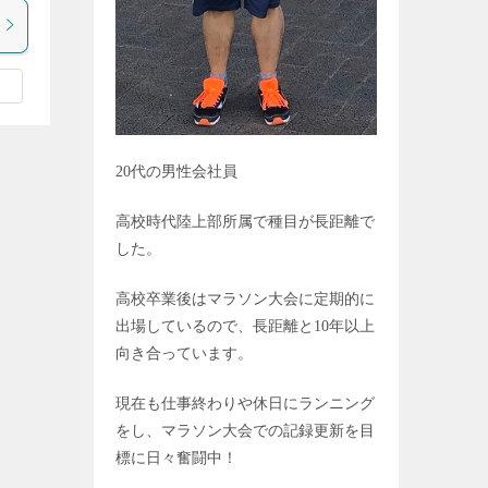
20
代の男性会社員
高校時代陸上部所属で種目が長距離で
した。
高校卒業後はマラソン大会に定期的に
出場しているので、長距離と
10
年以上
向き合っています。
現在も仕事終わりや休日にランニング
をし、マラソン大会での記録更新を目
標に日々奮闘中！