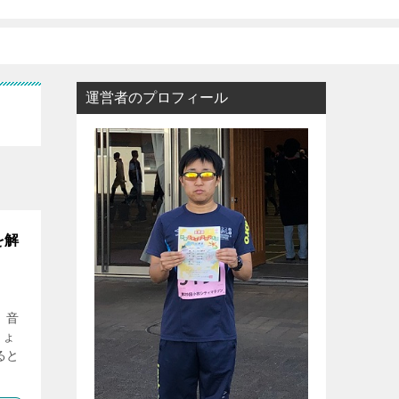
運営者のプロフィール
を解
 音
しょ
ると